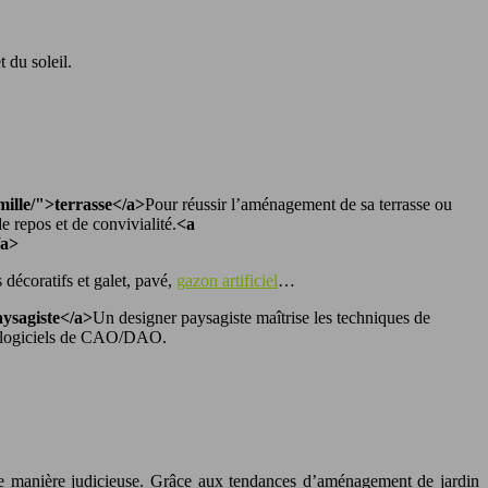
 du soleil.
mille/">terrasse</a>
Pour réussir l’aménagement de sa terrasse ou
e repos et de convivialité.
<a
/a>
s décoratifs et galet, pavé,
gazon artificiel
…
aysagiste</a>
Un designer paysagiste maîtrise les techniques de
les logiciels de CAO/DAO.
 manière judicieuse. Grâce aux tendances d’aménagement de jardin