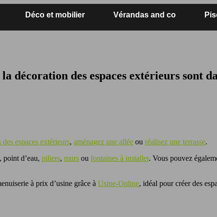
Déco et mobilier
Vérandas and co
Pis
la décoration des espaces extérieurs sont d
 des espaces extérieurs
,
aménagez une allée
ou
réalisez une terrasse
.
, point d’eau,
piliers
,
murs
ou
fontaines à installer
. Vous pouvez égaleme
enuiserie à prix d’usine grâce à
Usine-Online
, idéal pour créer des esp