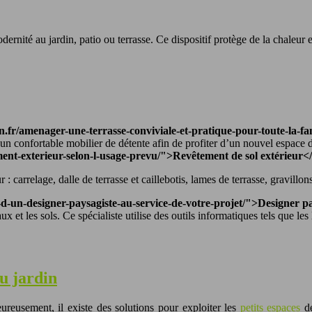
ité au jardin, patio ou terrasse. Ce dispositif protège de la chaleur et
fr/amenager-une-terrasse-conviviale-et-pratique-pour-toute-la-fa
te un confortable mobilier de détente afin de profiter d’un nouvel espace d
ment-exterieur-selon-l-usage-prevu/">Revêtement de sol extérieur<
: carrelage, dalle de terrasse et caillebotis, lames de terrasse, gravillon
-d-un-designer-paysagiste-au-service-de-votre-projet/">Designer p
 et les sols. Ce spécialiste utilise des outils informatiques tels que 
u jardin
ureusement, il existe des solutions pour exploiter les
petits espaces
de