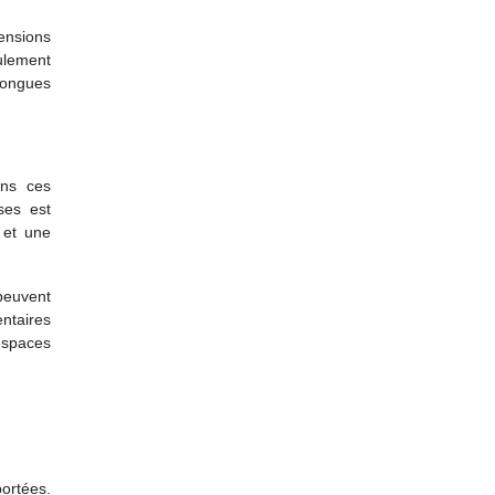
ensions
ulement
 longues
ans ces
ses est
e et une
peuvent
ntaires
 espaces
portées.