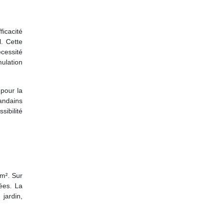
ficacité
. Cette
écessité
mulation
 pour la
andains
sibilité
0m². Sur
tées. La
jardin,