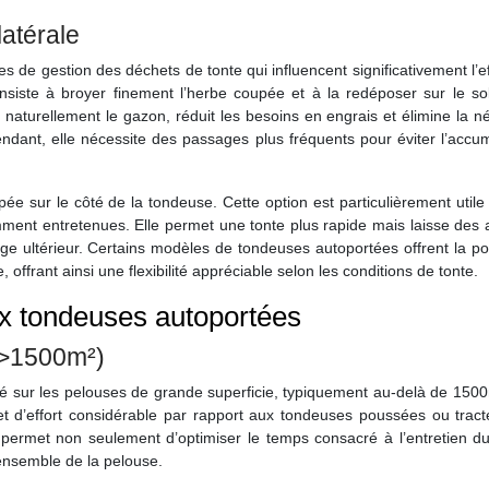
latérale
es de gestion des déchets de tonte qui influencent significativement l’ef
nsiste à broyer finement l’herbe coupée et à la redéposer sur le sol
 naturellement le gazon, réduit les besoins en engrais et élimine la n
ndant, elle nécessite des passages plus fréquents pour éviter l’accu
oupée sur le côté de la tondeuse. Cette option est particulièrement utile
ent entretenues. Elle permet une tonte plus rapide mais laisse des 
 ultérieur. Certains modèles de tondeuses autoportées offrent la pos
 offrant ainsi une flexibilité appréciable selon les conditions de tonte.
ux tondeuses autoportées
(>1500m²)
ité sur les pelouses de grande superficie, typiquement au-delà de 150
 et d’effort considérable par rapport aux tondeuses poussées ou trac
permet non seulement d’optimiser le temps consacré à l’entretien du 
ensemble de la pelouse.