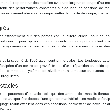
commandé d’opter pour des modèles avec une largeur de coupe d’au mo
tenir des performances constantes sur de longues sessions de ton
r un rendement élevé sans compromettre la qualité de coupe, même 
grés
ler efficacement sur des pentes est un critère crucial pour de n
sont conçus pour opérer en toute sécurité sur des pentes allant jus
 de systèmes de traction renforcés ou de quatre roues motrices dev
ne et la sécurité de l’opérateur sont primordiales. Les tondeuses aut
quipées d’un centre de gravité bas et d’une répartition du poids opt
ncées comme des systèmes de nivellement automatique du plateau de
irrégulières.
bstacles
ace ou parsemés d’obstacles tels que des arbres, des massifs floraux
euses autoportées dotées d’une grande maniabilité. Les modèles équip
quage réduit excellent dans ces conditions, permettant de naviguer a
 d’accès.