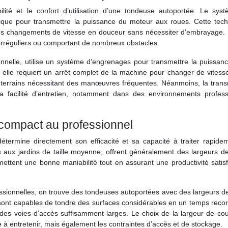
lité et le confort d’utilisation d’une tondeuse autoportée. Le sys
ulique pour transmettre la puissance du moteur aux roues. Cette tech
 des changements de vitesse en douceur sans nécessiter d’embrayage. 
s irréguliers ou comportant de nombreux obstacles.
ionnelle, utilise un système d’engrenages pour transmettre la puissan
elle requiert un arrêt complet de la machine pour changer de vitesse
s terrains nécessitant des manœuvres fréquentes. Néanmoins, la trans
 sa facilité d’entretien, notamment dans des environnements profess
compact au professionnel
termine directement son efficacité et sa capacité à traiter rapide
 aux jardins de taille moyenne, offrent généralement des largeurs d
ttent une bonne maniabilité tout en assurant une productivité satisf
ofessionnelles, on trouve des tondeuses autoportées avec des largeurs 
ont capables de tondre des surfaces considérables en un temps recor
es voies d’accès suffisamment larges. Le choix de la largeur de cou
à entretenir, mais également les contraintes d’accès et de stockage.