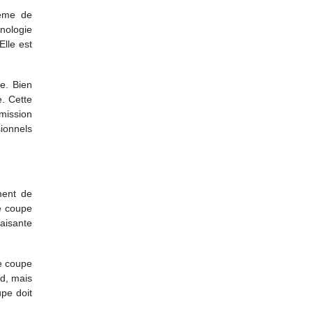
tème de
nologie
Elle est
ce. Bien
. Cette
mission
ionnels
ment de
e coupe
aisante
de coupe
d, mais
pe doit