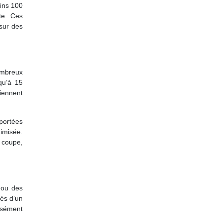
ins 100
te. Ces
sur des
ombreux
qu’à 15
iennent
oportées
imisée.
 coupe,
 ou des
és d’un
isément