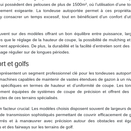
i possèdent des pelouses de plus de 1500m², où l’utilisation d’une t
uement exigeante. La tondeuse autoportée permet à ces propriéta
y consacrer un temps excessif, tout en bénéficiant d’un confort d’uti
ouvent sur des modèles offrant un bon équilibre entre puissance, lar
elles que le réglage de la hauteur de coupe, la possibilité de mulching e
 appréciées. De plus, la durabilité et la facilité d’entretien sont des 
age régulier sur de longues périodes.
t et golfs
 représentent un segment professionnel clé pour les tondeuses autopo
s machines capables de maintenir de vastes étendues de gazon à un ni
s spécifiques en termes de hauteur et d’uniformité de coupe. Les to
ement équipées de systèmes de coupe de précision et offrent des 
es de ces terrains spécialisés.
un facteur crucial. Les modèles choisis disposent souvent de largeurs 
de transmission sophistiqués permettant de couvrir efficacement de 
serrés et à manœuvrer avec précision autour des obstacles est ég
 et des fairways sur les terrains de golf.