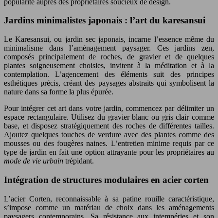
popularité auprès des propriétaires soucieux de design.
Jardins minimalistes japonais : l’art du karesansui
Le Karesansui, ou jardin sec japonais, incarne l’essence même du
minimalisme dans l’aménagement paysager. Ces jardins zen,
composés principalement de roches, de gravier et de quelques
plantes soigneusement choisies, invitent à la méditation et à la
contemplation. L’agencement des éléments suit des principes
esthétiques précis, créant des paysages abstraits qui symbolisent la
nature dans sa forme la plus épurée.
Pour intégrer cet art dans votre jardin, commencez par délimiter un
espace rectangulaire. Utilisez du gravier blanc ou gris clair comme
base, et disposez stratégiquement des roches de différentes tailles.
Ajoutez quelques touches de verdure avec des plantes comme des
mousses ou des fougères naines. L’entretien minime requis par ce
type de jardin en fait une option attrayante pour les propriétaires au
mode de vie urbain
trépidant.
Intégration de structures modulaires en acier corten
L’acier Corten, reconnaissable à sa patine rouille caractéristique,
s’impose comme un matériau de choix dans les aménagements
paysagers contemporains. Sa résistance aux intempéries et son