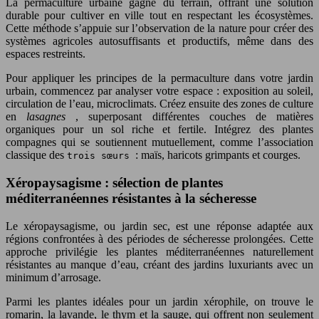
La permaculture urbaine gagne du terrain, offrant une solution
durable pour cultiver en ville tout en respectant les écosystèmes.
Cette méthode s’appuie sur l’observation de la nature pour créer des
systèmes agricoles autosuffisants et productifs, même dans des
espaces restreints.
Pour appliquer les principes de la permaculture dans votre jardin
urbain, commencez par analyser votre espace : exposition au soleil,
circulation de l’eau, microclimats. Créez ensuite des zones de culture
en
lasagnes
, superposant différentes couches de matières
organiques pour un sol riche et fertile. Intégrez des plantes
compagnes qui se soutiennent mutuellement, comme l’association
classique des
: maïs, haricots grimpants et courges.
trois sœurs
Xéropaysagisme : sélection de plantes
méditerranéennes résistantes à la sécheresse
Le xéropaysagisme, ou jardin sec, est une réponse adaptée aux
régions confrontées à des périodes de sécheresse prolongées. Cette
approche privilégie les plantes méditerranéennes naturellement
résistantes au manque d’eau, créant des jardins luxuriants avec un
minimum d’arrosage.
Parmi les plantes idéales pour un jardin xérophile, on trouve le
romarin, la lavande, le thym et la sauge, qui offrent non seulement