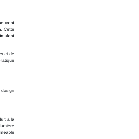
peuvent
n. Cette
simulant
es et de
pratique
r design
it à la
 lumière
erméable