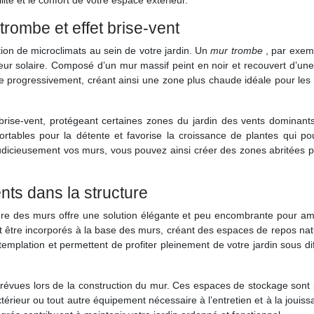
lité et le confort de votre espace extérieur.
trombe et effet brise-vent
tion de microclimats au sein de votre jardin. Un
mur trombe
, par exem
ur solaire. Composé d’un mur massif peint en noir et recouvert d’une v
ue progressivement, créant ainsi une zone plus chaude idéale pour les
rise-vent, protégeant certaines zones du jardin des vents dominants
rtables pour la détente et favorise la croissance de plantes qui pou
 judicieusement vos murs, vous pouvez ainsi créer des zones abritées 
nts dans la structure
cture des murs offre une solution élégante et peu encombrante pour a
t être incorporés à la base des murs, créant des espaces de repos nat
emplation et permettent de profiter pleinement de votre jardin sous di
vues lors de la construction du mur. Ces espaces de stockage sont p
xtérieur ou tout autre équipement nécessaire à l’entretien et à la jouis