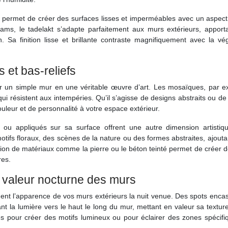
 permet de créer des surfaces lisses et imperméables avec un aspect 
mams, le tadelakt s’adapte parfaitement aux murs extérieurs, apport
. Sa finition lisse et brillante contraste magnifiquement avec la vé
s et bas-reliefs
mer un simple mur en une véritable œuvre d’art. Les mosaïques, par e
ui résistent aux intempéries. Qu’il s’agisse de designs abstraits ou d
uleur et de personnalité à votre espace extérieur.
 ou appliqués sur sa surface offrent une autre dimension artistiq
otifs floraux, des scènes de la nature ou des formes abstraites, ajouta
isation de matériaux comme la pierre ou le béton teinté permet de créer 
res.
n valeur nocturne des murs
ent l’apparence de vos murs extérieurs la nuit venue. Des spots enca
nt la lumière vers le haut le long du mur, mettant en valeur sa textur
ées pour créer des motifs lumineux ou pour éclairer des zones spécif