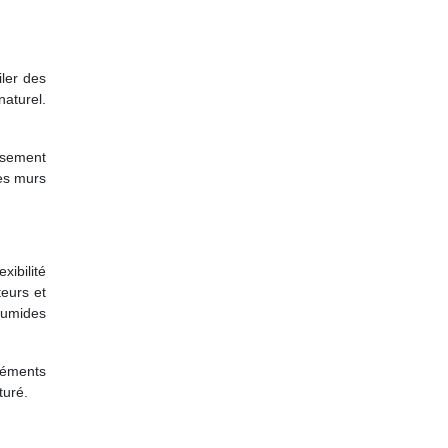
ler des
naturel.
usement
ces murs
xibilité
teurs et
 humides
éléments
turé.