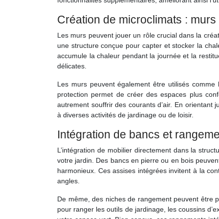
fonctionnalités supplémentaires, améliorant ainsi l’uti
Création de microclimats : murs 
Les murs peuvent jouer un rôle crucial dans la créa
une structure conçue pour capter et stocker la chale
accumule la chaleur pendant la journée et la restit
délicates.
Les murs peuvent également être utilisés comme b
protection permet de créer des espaces plus confo
autrement souffrir des courants d’air. En orientant
à diverses activités de jardinage ou de loisir.
Intégration de bancs et rangeme
L’intégration de mobilier directement dans la stru
votre jardin. Des bancs en pierre ou en bois peuven
harmonieux. Ces assises intégrées invitent à la cont
angles.
De même, des niches de rangement peuvent être pré
pour ranger les outils de jardinage, les coussins d’e