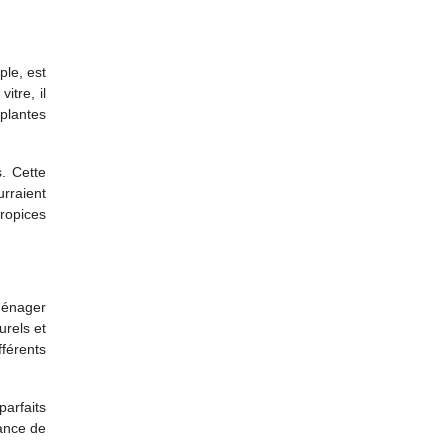
ple, est
itre, il
 plantes
. Cette
rraient
propices
ménager
urels et
fférents
arfaits
sance de