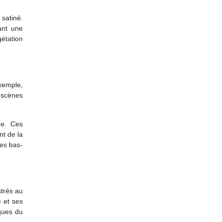
satiné.
ant une
gétation
xemple,
e scènes
ue. Ces
nt de la
des bas-
strés au
e et ses
iques du