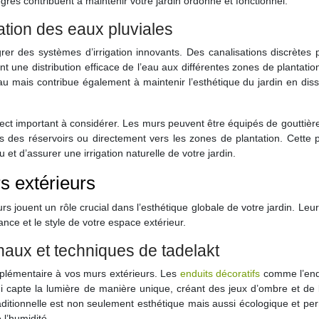
rés contribuent à maintenir votre jardin ordonné et fonctionnel.
ation des eaux pluviales
er des systèmes d’irrigation innovants. Des canalisations discrètes 
t une distribution efficace de l’eau aux différentes zones de plantatio
eau mais contribue également à maintenir l’esthétique du jardin en dis
ect important à considérer. Les murs peuvent être équipés de gouttièr
rs des réservoirs ou directement vers les zones de plantation. Cette 
t d’assurer une irrigation naturelle de votre jardin.
s extérieurs
rs jouent un rôle crucial dans l’esthétique globale de votre jardin. Leu
ance et le style de votre espace extérieur.
chaux et techniques de tadelakt
pplémentaire à vos murs extérieurs. Les
enduits décoratifs
comme l’endu
ui capte la lumière de manière unique, créant des jeux d’ombre et de
traditionnelle est non seulement esthétique mais aussi écologique et p
 l’humidité.