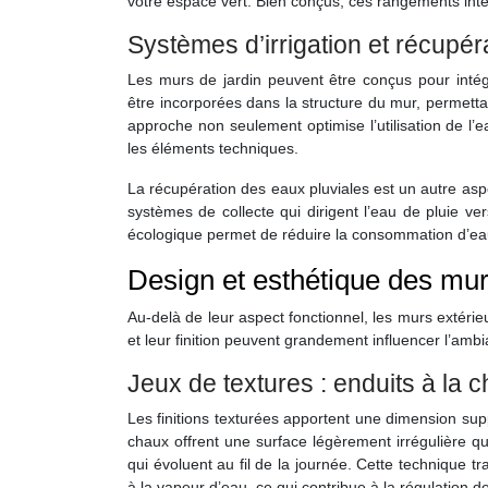
votre espace vert. Bien conçus, ces rangements intég
Systèmes d’irrigation et récupér
Les murs de jardin peuvent être conçus pour intégr
être incorporées dans la structure du mur, permettan
approche non seulement optimise l’utilisation de l’
les éléments techniques.
La récupération des eaux pluviales est un autre asp
systèmes de collecte qui dirigent l’eau de pluie ve
écologique permet de réduire la consommation d’eau e
Design et esthétique des mur
Au-delà de leur aspect fonctionnel, les murs extérieu
et leur finition peuvent grandement influencer l’ambi
Jeux de textures : enduits à la 
Les finitions texturées apportent une dimension su
chaux offrent une surface légèrement irrégulière q
qui évoluent au fil de la journée. Cette technique 
à la vapeur d’eau, ce qui contribue à la régulation de