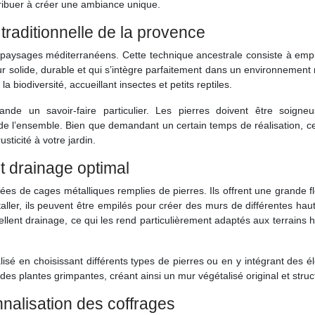
ribuer à créer une ambiance unique.
traditionnelle de la provence
paysages méditerranéens. Cette technique ancestrale consiste à empi
mur solide, durable et qui s’intègre parfaitement dans un environnement 
biodiversité, accueillant insectes et petits reptiles.
de un savoir-faire particulier. Les pierres doivent être soigne
é de l’ensemble. Bien que demandant un certain temps de réalisation, 
ticité à votre jardin.
et drainage optimal
es de cages métalliques remplies de pierres. Ils offrent une grande fle
aller, ils peuvent être empilés pour créer des murs de différentes hau
llent drainage, ce qui les rend particulièrement adaptés aux terrains
isé en choisissant différents types de pierres ou en y intégrant des 
des plantes grimpantes, créant ainsi un mur végétalisé original et struc
nnalisation des coffrages