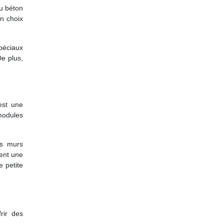
du béton
un choix
spéciaux
De plus,
est une
modules
es murs
ment une
e petite
rir des