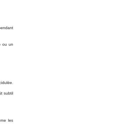
pendant
ue ou un
cidulée.
t subtil
mme les