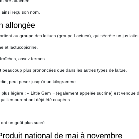
 d’être attachée.
 a ainsi reçu son nom.
in allongée
partient au groupe des laitues (groupe Lactuca), qui sécrète un jus laite
e et lactucopicrine.
 fraîches, assez fermes.
 et beaucoup plus prononcées que dans les autres types de laitue.
ardin, peut peser jusqu’à un kilogramme.
 plus légère : « Little Gem » (également appelée sucrine) est vendue 
ui l’entourent ont déjà été coupées.
t ont un goût plus sucré.
 Produit national de mai à novembre