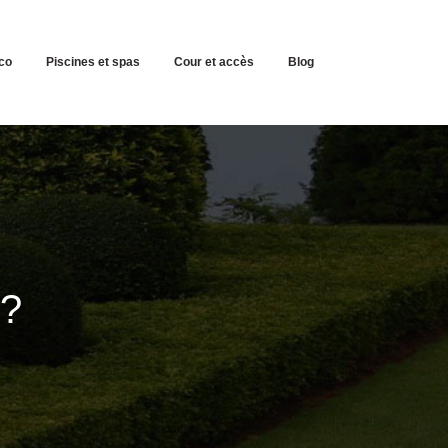
co
Piscines et spas
Cour et accès
Blog
 ?