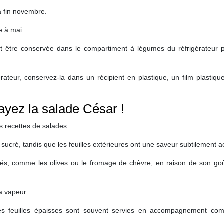
à fin novembre.
e à mai.
ut être conservée dans le compartiment à légumes du réfrigérateur 
érateur, conservez-la dans un récipient en plastique, un film plastiq
ayez la salade César !
 recettes de salades.
sucré, tandis que les feuilles extérieures ont une saveur subtilement a
icés, comme les olives ou le fromage de chèvre, en raison de son goû
a vapeur.
 les feuilles épaisses sont souvent servies en accompagnement co