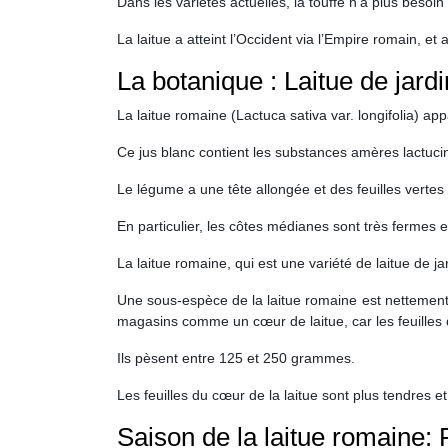
Dans les variétés actuelles, la touffe n’a plus besoin
La laitue a atteint l’Occident via l’Empire romain, et
La botanique : Laitue de jard
La laitue romaine (Lactuca sativa var. longifolia) ap
Ce jus blanc contient les substances amères lactucin
Le légume a une tête allongée et des feuilles vertes
En particulier, les côtes médianes sont très fermes
La laitue romaine, qui est une variété de laitue de j
Une sous-espèce de la laitue romaine est nettement
magasins comme un cœur de laitue, car les feuilles q
Ils pèsent entre 125 et 250 grammes.
Les feuilles du cœur de la laitue sont plus tendres e
Saison de la laitue romaine: