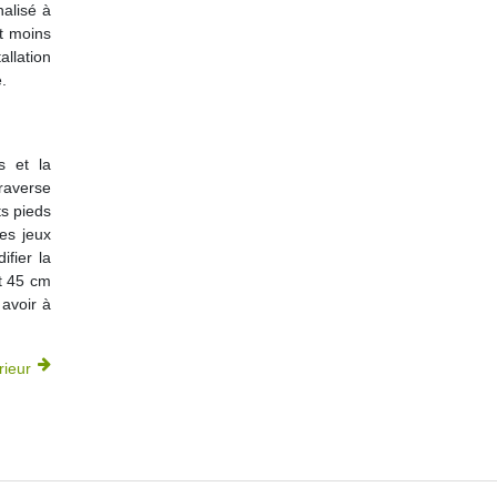
nalisé à
st moins
llation
.
s et la
traverse
ts pieds
des jeux
ifier la
et 45 cm
 avoir à
rieur