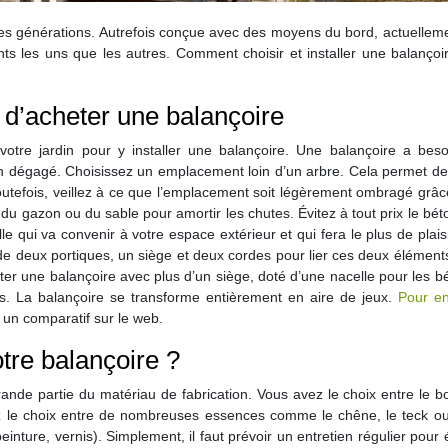
des générations. Autrefois conçue avec des moyens du bord, actuelleme
nts les uns que les autres. Comment choisir et installer une balanço
t d’acheter une balançoire
otre jardin pour y installer une balançoire. Une balançoire a beso
en dégagé. Choisissez un emplacement loin d’un arbre. Cela permet de
 Toutefois, veillez à ce que l’emplacement soit légèrement ombragé grâ
re du gazon ou du sable pour amortir les chutes. Évitez à tout prix le bét
le qui va convenir à votre espace extérieur et qui fera le plus de plais
e deux portiques, un siège et deux cordes pour lier ces deux élément
heter une balançoire avec plus d’un siège, doté d’une nacelle pour les 
. La balançoire se transforme entièrement en aire de jeux.
Pour en
 un comparatif sur le web.
tre balançoire ?
nde partie du matériau de fabrication. Vous avez le choix entre le bo
ez le choix entre de nombreuses essences comme le chêne, le teck ou 
peinture, vernis). Simplement, il faut prévoir un entretien régulier pour é