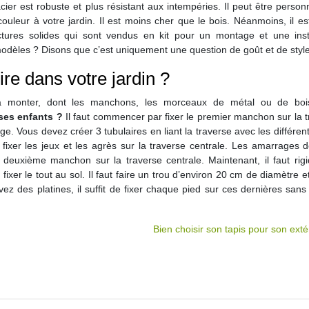
ier est robuste et plus résistant aux intempéries. Il peut être person
ouleur à votre jardin. Il est moins cher que le bois. Néanmoins, il e
tures solides qui sont vendus en kit pour un montage et une insta
dèles ? Disons que c’est uniquement une question de goût et de style
re dans votre jardin ?
s à monter, dont les manchons, les morceaux de métal ou de boi
ses enfants
?
Il faut commencer par fixer le premier manchon sur la 
e. Vous devez créer 3 tubulaires en liant la traverse avec les différen
 fixer les jeux et les agrès sur la traverse centrale. Les amarrages 
e deuxième manchon sur la traverse centrale. Maintenant, il faut rigid
à fixer le tout au sol. Il faut faire un trou d’environ 20 cm de diamètre 
z des platines, il suffit de fixer chaque pied sur ces dernières sans
Bien choisir son tapis pour son exté