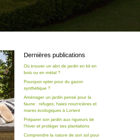
Dernières publications
Où trouver un abri de jardin en kit en
bois ou en métal ?
Pourquoi opter pour du gazon
synthétique ?
Aménager un jardin pensé pour la
faune : refuges, haies nourricières et
mares écologiques à Lorient
Préparer son jardin aux rigueurs de
l’hiver et protéger ses plantations
Comprendre la nature de son sol pour