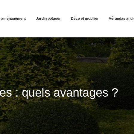
et aménagement
Jardin potager
Déco et mobilier
Vérandas and 
ées : quels avantages ?