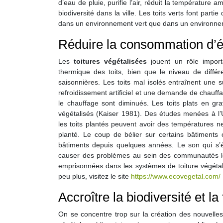
d’eau de pluie, purifie l’air, réduit la température
biodiversité dans la ville. Les toits verts font part
dans un environnement vert que dans un environnement
Réduire la consommation d’én
Les
toitures végétalisées
jouent un rôle import
thermique des toits, bien que le niveau de diffé
saisonnières. Les toits mal isolés entraînent une
refroidissement artificiel et une demande de chauffag
le chauffage sont diminués. Les toits plats en gr
végétalisés (Kaiser 1981). Des études menées à l’U
les toits plantés peuvent avoir des températures n
planté. Le coup de bélier sur certains bâtiments c
bâtiments depuis quelques années. Le son qui s’é
causer des problèmes au sein des communautés loc
emprisonnées dans les systèmes de toiture végétal
peu plus, visitez le site
https://www.ecovegetal.com/
Accroître la biodiversité et la
On se concentre trop sur la création des nouvelles 