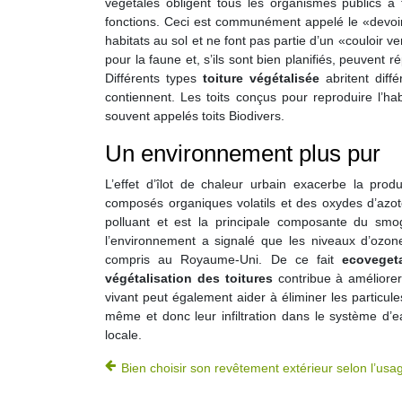
végétales obligent tous les organismes publics à 
fonctions. Ceci est communément appelé le «devoir 
habitats au sol et ne font pas partie d’un «couloir 
pour la faune et, s’ils sont bien planifiés, peuvent r
Différents types
toiture végétalisée
abritent diff
contiennent. Les toits conçus pour reproduire l’h
souvent appelés toits Biodivers.
Un environnement plus pur
L’effet d’îlot de chaleur urbain exacerbe la pro
composés organiques volatils et des oxydes d’azote
polluant et est la principale composante du sm
l’environnement a signalé que les niveaux d’ozo
compris au Royaume-Uni. De ce fait
ecoveget
végétalisation des toitures
contribue à améliorer l
vivant peut également aider à éliminer les particule
même et donc leur infiltration dans le système d’ea
locale.
Bien choisir son revêtement extérieur selon l’usa