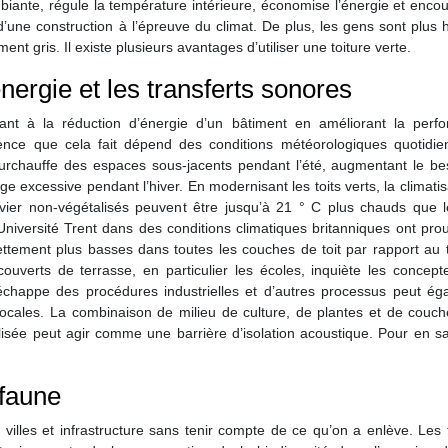
 ambiante, régule la température intérieure, économise l’énergie et enco
ie d’une construction à l’épreuve du climat. De plus, les gens sont plus
 gris. Il existe plusieurs avantages d’utiliser une toiture verte.
ergie et les transferts sonores
ant à la réduction d’énergie d’un bâtiment en améliorant la perf
rence que cela fait dépend des conditions météorologiques quotidie
 surchauffe des espaces sous-jacents pendant l’été, augmentant le be
e excessive pendant l’hiver. En modernisant les toits verts, la climatis
avier non-végétalisés peuvent être jusqu’à 21 ° C plus chauds que le
niversité Trent dans des conditions climatiques britanniques ont pro
ettement plus basses dans toutes les couches de toit par rapport au 
ouverts de terrasse, en particulier les écoles, inquiète les concept
chappe des procédures industrielles et d’autres processus peut ég
ales. La combinaison de milieu de culture, de plantes et de couche
isée peut agir comme une barrière d’isolation acoustique. Pour en sa
 faune
villes et infrastructure sans tenir compte de ce qu’on a enlève. Les 