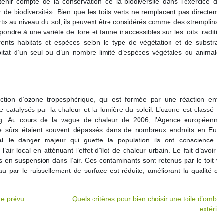
tenir compte de la conservation de la biodiversité dans l’exercice d
de biodiversité». Bien que les toits verts ne remplacent pas directe
vert» au niveau du sol, ils peuvent être considérés comme des «tremplin
épondre à une variété de flore et faune inaccessibles sur les toits tradit
érents habitats et espèces selon le type de végétation et de substrat
abitat d’un seul ou d’un nombre limité d’espèces végétales ou animal
duction d’ozone troposphérique, qui est formée par une réaction en
 catalysés par la chaleur et la lumière du soleil. L’ozone est class
og. Au cours de la vague de chaleur de 2006, l’Agence européen
ne sûrs étaient souvent dépassés dans de nombreux endroits en Eu
al
le danger majeur qui guette la population ils ont conscience
’air local en atténuant l’effet d’îlot de chaleur urbain. Le fait d’avoir
s en suspension dans l’air. Ces contaminants sont retenus par le toit v
u par le ruissellement de surface est réduite, améliorant la qualité 
ge prévu
Quels critères pour bien choisir une toile d’om
extér