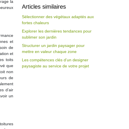
urage la
Articles similaires
 heureux
Sélectionner des végétaux adaptés aux
fortes chaleurs
Explorer les dernières tendances pour
ormance
sublimer son jardin
nnes et
Structurer un jardin paysager pour
soin de
mettre en valeur chaque zone
ation et
s toits
Les compétences clés d’un designer
uvé que
paysagiste au service de votre projet
toit non
eurs de
alement
s d’air
voir un
toitures