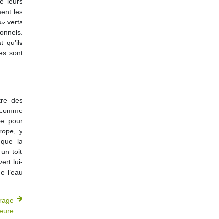
e leurs
ment les
s» verts
ionnels.
 qu’ils
es sont
tre des
é comme
ne pour
rope, y
 que la
 un toit
ert lui-
de l’eau
brage
ieure