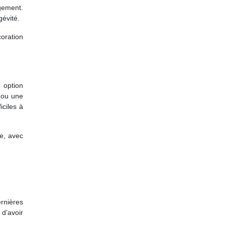
ogement.
gévité.
oration
e option
 ou une
iciles à
ce, avec
rnières
 d’avoir