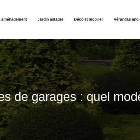
et aménagement
Jardin potager
Déco et mobilier
Vérandas and 
tes de garages : quel modè