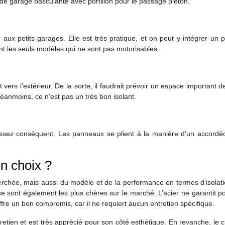
de garage basculante avec portillon pour le passage piéton.
ux petits garages. Elle est très pratique, et on peut y intégrer un po
sont les seuls modèles qui ne sont pas motorisables.
vers l’extérieur. De la sorte, il faudrait prévoir un espace important d
Néanmoins, ce n’est pas un très bon isolant.
 assez conséquent. Les panneaux se plient à la manière d’un accordé
n choix ?
rchée, mais aussi du modèle et de la performance en termes d’isolati
, ce sont également les plus chères sur le marché. L’acier ne garantit p
ffre un bon compromis, car il ne requiert aucun entretien spécifique.
retien et est très apprécié pour son côté esthétique. En revanche, le 