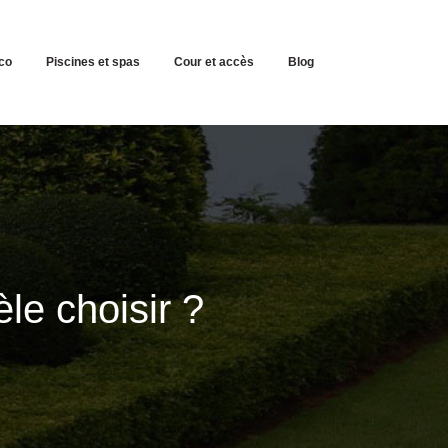
co
Piscines et spas
Cour et accès
Blog
le choisir ?