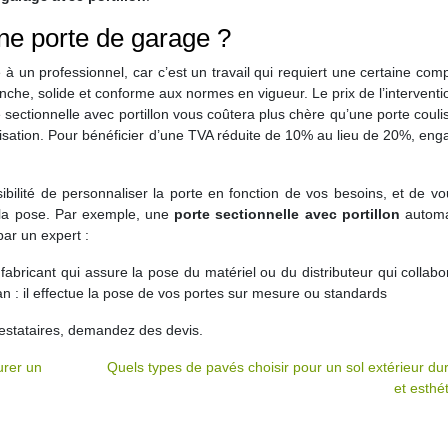
une porte de garage ?
ée à un professionnel, car c’est un travail qui requiert une certaine co
tanche, solide et conforme aux normes en vigueur. Le prix de l’interventi
 sectionnelle avec portillon vous coûtera plus chère qu’une porte couli
risation. Pour bénéficier d’une TVA réduite de 10% au lieu de 20%, en
ibilité de personnaliser la porte en fonction de vos besoins, et de vo
t la pose. Par exemple, une
porte sectionnelle avec portillon
automa
par un expert :
u fabricant qui assure la pose du matériel ou du distributeur qui collab
n : il effectue la pose de vos portes sur mesure ou standards
restataires, demandez des devis.
urer un
Quels types de pavés choisir pour un sol extérieur du
et esthé