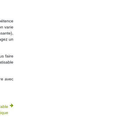
mpétence
on varie
ssante),
gagez un
us faire
tisable
ore avec
rable
tique