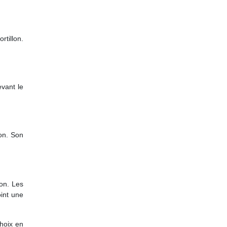
rtillon.
evant le
on. Son
on. Les
oint une
choix en