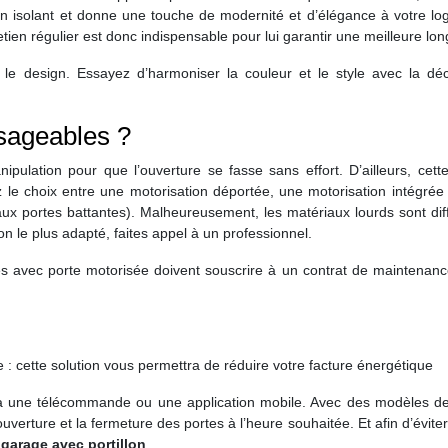
bon isolant et donne une touche de modernité et d’élégance à votre l
etien régulier est donc indispensable pour lui garantir une meilleure lon
le design. Essayez d’harmoniser la couleur et le style avec la déc
isageables ?
nipulation pour que l’ouverture se fasse sans effort. D’ailleurs, cett
 le choix entre une motorisation déportée, une motorisation intégrée
ux portes battantes). Malheureusement, les matériaux lourds sont diff
n le plus adapté, faites appel à un professionnel.
ages avec porte motorisée doivent souscrire à un contrat de maintenan
ire : cette solution vous permettra de réduire votre facture énergétique
via une télécommande ou une application mobile. Avec des modèles de
verture et la fermeture des portes à l’heure souhaitée. Et afin d’éviter
 garage avec portillon
.