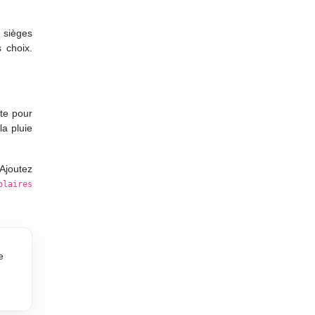
 sièges
 choix.
ite pour
la pluie
 Ajoutez
olaires
e