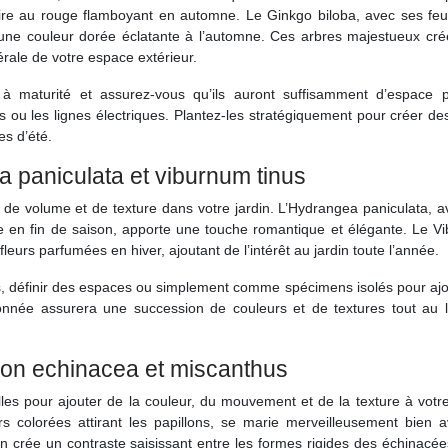
vire au rouge flamboyant en automne. Le Ginkgo biloba, avec ses feui
t une couleur dorée éclatante à l’automne. Ces arbres majestueux cré
érale de votre espace extérieur.
e à maturité et assurez-vous qu’ils auront suffisamment d’espace 
es ou les lignes électriques. Plantez-les stratégiquement pour créer d
es d’été.
 paniculata et viburnum tinus
n de volume et de texture dans votre jardin. L’Hydrangea paniculata, 
se en fin de saison, apporte une touche romantique et élégante. Le V
s fleurs parfumées en hiver, ajoutant de l’intérêt au jardin toute l’année.
les, définir des espaces ou simplement comme spécimens isolés pour aj
lonnée assurera une succession de couleurs et de textures tout au 
ion echinacea et miscanthus
les pour ajouter de la couleur, du mouvement et de la texture à votre
s colorées attirant les papillons, se marie merveilleusement bien a
crée un contraste saisissant entre les formes rigides des échinacées