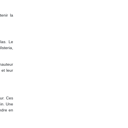
enir la
las. Le
isteria,
 hauteur
 et leur
eur. Ces
din. Une
endre en