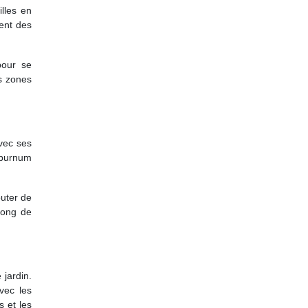
lles en
ent des
pour se
es zones
avec ses
iburnum
outer de
long de
 jardin.
vec les
 et les