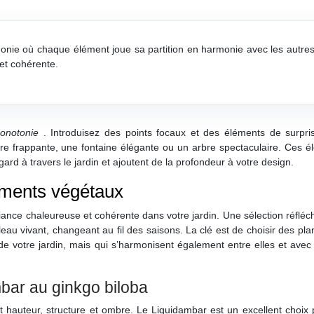
nie où chaque élément joue sa partition en harmonie avec les autres
et cohérente.
monotonie
. Introduisez des points focaux et des éléments de surpri
pture frappante, une fontaine élégante ou un arbre spectaculaire. Ces 
gard à travers le jardin et ajoutent de la profondeur à votre design.
éments végétaux
iance chaleureuse et cohérente dans votre jardin. Une sélection réfléc
eau vivant, changeant au fil des saisons. La clé est de choisir des pla
e votre jardin, mais qui s’harmonisent également entre elles et avec 
mbar au ginkgo biloba
ant hauteur, structure et ombre. Le Liquidambar est un excellent choix