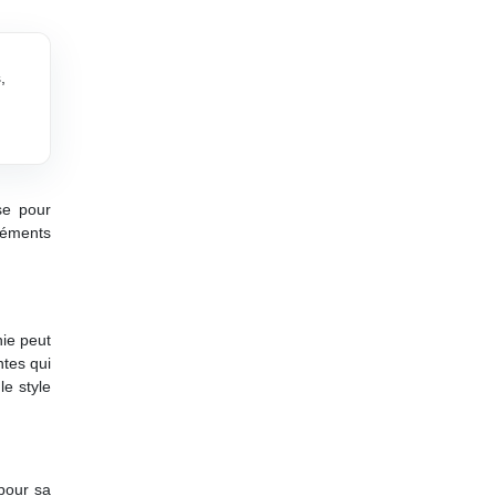
,
se pour
éléments
hie peut
ntes qui
le style
 pour sa