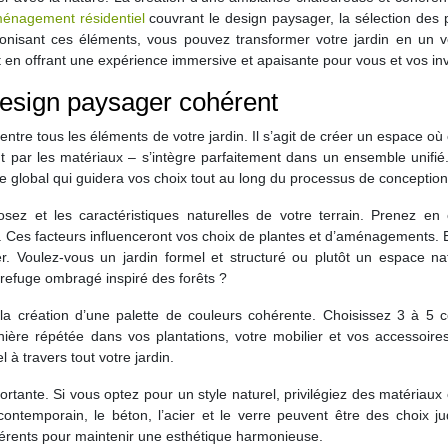
ménagement résidentiel
couvrant le design paysager, la sélection des 
monisant ces éléments, vous pouvez transformer votre jardin en un vé
ut en offrant une expérience immersive et apaisante pour vous et vos inv
esign paysager cohérent
ntre tous les éléments de votre jardin. Il s’agit de créer un espace o
 par les matériaux – s’intègre parfaitement dans un ensemble unifié.
le global qui guidera vos choix tout au long du processus de conception
ez et les caractéristiques naturelles de votre terrain. Prenez en
sol. Ces facteurs influenceront vos choix de plantes et d’aménagements. 
r. Voulez-vous un jardin formel et structuré ou plutôt un espace nat
refuge ombragé inspiré des forêts ?
 la création d’une palette de couleurs cohérente. Choisissez 3 à 5 c
anière répétée dans vos plantations, votre mobilier et vos accessoire
 à travers tout votre jardin.
ortante. Si vous optez pour un style naturel, privilégiez des matéria
 contemporain, le béton, l’acier et le verre peuvent être des choix ju
fférents pour maintenir une esthétique harmonieuse.