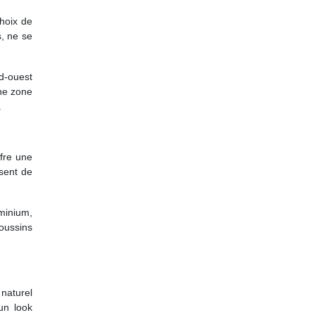
choix de
s, ne se
ud-ouest
une zone
.
ffre une
osent de
minium,
oussins
 naturel
un look