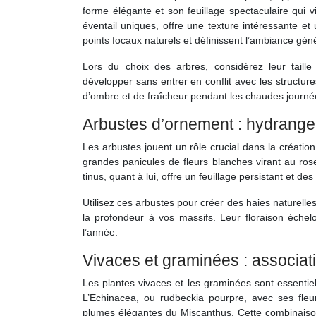
forme élégante et son feuillage spectaculaire qui 
éventail uniques, offre une texture intéressante e
points focaux naturels et définissent l’ambiance gén
Lors du choix des arbres, considérez leur taill
développer sans entrer en conflit avec les structur
d’ombre et de fraîcheur pendant les chaudes journé
Arbustes d’ornement : hydrangea
Les arbustes jouent un rôle crucial dans la créatio
grandes panicules de fleurs blanches virant au ro
tinus, quant à lui, offre un feuillage persistant et de
Utilisez ces arbustes pour créer des haies naturel
la profondeur à vos massifs. Leur floraison éche
l’année.
Vivaces et graminées : associat
Les plantes vivaces et les graminées sont essentiel
L’Echinacea, ou rudbeckia pourpre, avec ses fleur
plumes élégantes du Miscanthus. Cette combinaison 