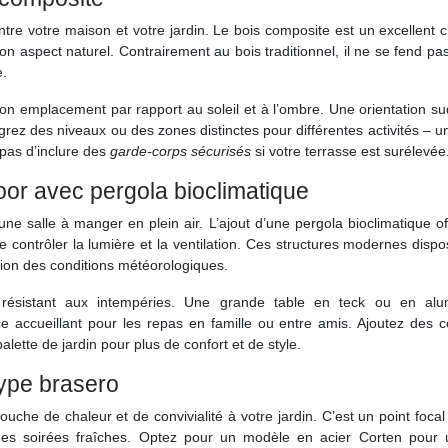
ntre votre maison et votre jardin. Le bois composite est un excellent 
son aspect naturel. Contrairement au bois traditionnel, il ne se fend pa
e.
son emplacement par rapport au soleil et à l’ombre. Une orientation s
ntégrez des niveaux ou des zones distinctes pour différentes activités – 
 pas d’inclure des
garde-corps sécurisés
si votre terrasse est surélevée
door avec pergola bioclimatique
une salle à manger en plein air. L’ajout d’une pergola bioclimatique o
e contrôler la lumière et la ventilation. Ces structures modernes disp
tion des conditions météorologiques.
t résistant aux intempéries. Une grande table en teck ou en alu
 accueillant pour les repas en famille ou entre amis. Ajoutez des c
lette de jardin pour plus de confort et de style.
type brasero
che de chaleur et de convivialité à votre jardin. C’est un point focal
s des soirées fraîches. Optez pour un modèle en acier Corten pour 